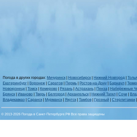
Погода в других городах:
Мичуринск
|
Новосибирск
|
Нижний Новгород
|
Толь
Екатеринбург
|
Воронеж
|
Саратов
|
Пермь
|
Ростов-на-Дону
|
Барнаул
|
Тюме
Новокузнецк
|
Томск
|
Кемерово
|
Рязань
|
Астрахань
|
Пенза
|
Набережные Ч
Брянск
|
Иваново
|
Тверь
|
Белгород
|
Архангельск
|
Нижний Тагил
|
Сочи
|
Вла
Владикавказ
|
Саранск
|
Мурманск
|
Якутск
|
Тамбов
|
Грозный
|
Стерлитамак
© 2013-2026 Погода в Санкт-Петербурге.РФ Все права защищены