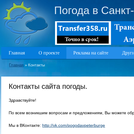
Погода в Санкт
Главная
О проекте
Реклама на сайте
Други
Главная
»
Контакты
Контакты сайта погоды.
Здравствуйте!
По всем возникшим вопросам и предложениям, Вы можете об
Мы в ВКонтакте:
http://vk.com/pogodavpeterburge