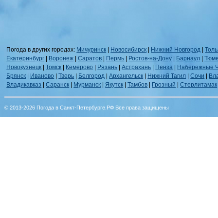
Погода в других городах:
Мичуринск
|
Новосибирск
|
Нижний Новгород
|
Толь
Екатеринбург
|
Воронеж
|
Саратов
|
Пермь
|
Ростов-на-Дону
|
Барнаул
|
Тюм
Новокузнецк
|
Томск
|
Кемерово
|
Рязань
|
Астрахань
|
Пенза
|
Набережные 
Брянск
|
Иваново
|
Тверь
|
Белгород
|
Архангельск
|
Нижний Тагил
|
Сочи
|
Вл
Владикавказ
|
Саранск
|
Мурманск
|
Якутск
|
Тамбов
|
Грозный
|
Стерлитамак
© 2013-2026 Погода в Санкт-Петербурге.РФ Все права защищены