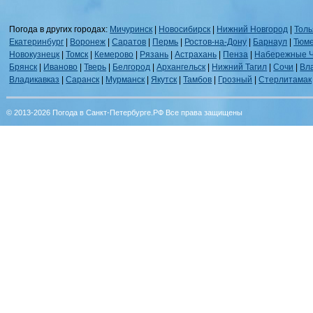
Погода в других городах:
Мичуринск
|
Новосибирск
|
Нижний Новгород
|
Толь
Екатеринбург
|
Воронеж
|
Саратов
|
Пермь
|
Ростов-на-Дону
|
Барнаул
|
Тюм
Новокузнецк
|
Томск
|
Кемерово
|
Рязань
|
Астрахань
|
Пенза
|
Набережные 
Брянск
|
Иваново
|
Тверь
|
Белгород
|
Архангельск
|
Нижний Тагил
|
Сочи
|
Вл
Владикавказ
|
Саранск
|
Мурманск
|
Якутск
|
Тамбов
|
Грозный
|
Стерлитамак
© 2013-2026 Погода в Санкт-Петербурге.РФ Все права защищены