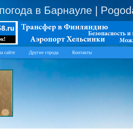
погода в Барнауле
| Pogod
на сайте
Другие города
Контакты