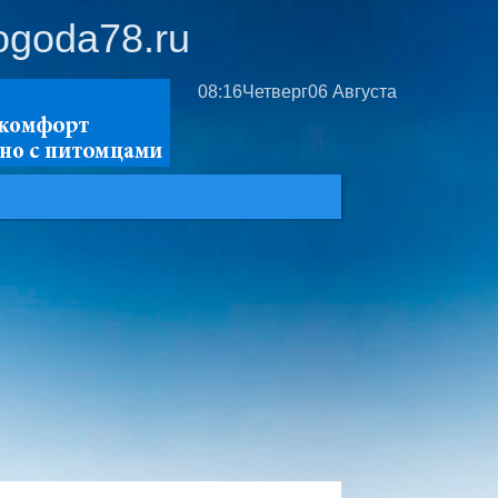
ogoda78.ru
08:16
Четверг
06 Августа