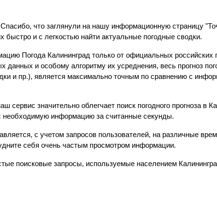
! Спасибо, что заглянули на нашу информационную страницу "То
х быстро и с легкостью найти актуальные погодные сводки.
ацию Погода Калининград только от официальных российских 
х данных и особому алгоритму их усреднения, весь прогноз п
адки и пр.), является максимально точным по сравнению с инф
аш сервис значительно облегчает поиск погодного прогноза в 
 необходимую информацию за считанные секунды.
авляется, с учетом запросов пользователей, на различные врем
трудните себя очень частым просмотром информации.
стые поисковые запросы, используемые населением Калинингр