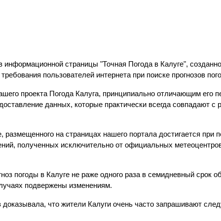
 информационной страницы "Точная Погода в Калуге", созданно
требования пользователей интернета при поиске прогнозов пог
шего проекта Погода Калуга, принципиально отличающим его п
едоставление данных, которые практически всегда совпадают с
е, размещенного на страницах нашего портала достигается при 
ений, полученных исключительно от официальных метеоцентров
оз погоды в Калуге не раже одного раза в семидневный срок о
случаях подвержены изменениям.
аз доказывала, что жители Калуги очень часто запрашивают с