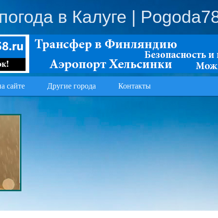
погода в Калуге
| Pogoda78
на сайте
Другие города
Контакты