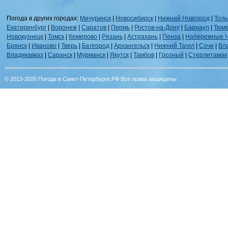
Погода в других городах:
Мичуринск
|
Новосибирск
|
Нижний Новгород
|
Толь
Екатеринбург
|
Воронеж
|
Саратов
|
Пермь
|
Ростов-на-Дону
|
Барнаул
|
Тюм
Новокузнецк
|
Томск
|
Кемерово
|
Рязань
|
Астрахань
|
Пенза
|
Набережные 
Брянск
|
Иваново
|
Тверь
|
Белгород
|
Архангельск
|
Нижний Тагил
|
Сочи
|
Вл
Владикавказ
|
Саранск
|
Мурманск
|
Якутск
|
Тамбов
|
Грозный
|
Стерлитамак
© 2013-2026 Погода в Санкт-Петербурге.РФ Все права защищены