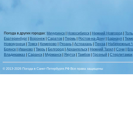
Погода в других городах:
Мичуринск
|
Новосибирск
|
Нижний Новгород
|
Толь
Екатеринбург
|
Воронеж
|
Саратов
|
Пермь
|
Ростов-на-Дону
|
Барнаул
|
Тюм
Новокузнецк
|
Томск
|
Кемерово
|
Рязань
|
Астрахань
|
Пенза
|
Набережные 
Брянск
|
Иваново
|
Тверь
|
Белгород
|
Архангельск
|
Нижний Тагил
|
Сочи
|
Вл
Владикавказ
|
Саранск
|
Мурманск
|
Якутск
|
Тамбов
|
Грозный
|
Стерлитамак
© 2013-2026 Погода в Санкт-Петербурге.РФ Все права защищены