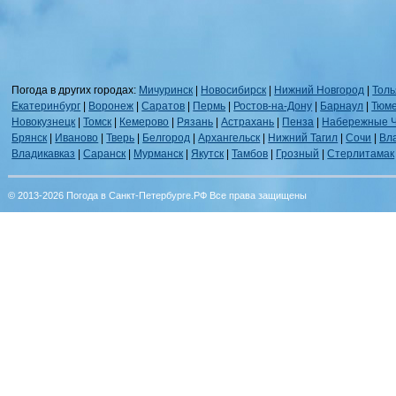
Погода в других городах:
Мичуринск
|
Новосибирск
|
Нижний Новгород
|
Толь
Екатеринбург
|
Воронеж
|
Саратов
|
Пермь
|
Ростов-на-Дону
|
Барнаул
|
Тюм
Новокузнецк
|
Томск
|
Кемерово
|
Рязань
|
Астрахань
|
Пенза
|
Набережные 
Брянск
|
Иваново
|
Тверь
|
Белгород
|
Архангельск
|
Нижний Тагил
|
Сочи
|
Вл
Владикавказ
|
Саранск
|
Мурманск
|
Якутск
|
Тамбов
|
Грозный
|
Стерлитамак
© 2013-2026 Погода в Санкт-Петербурге.РФ Все права защищены