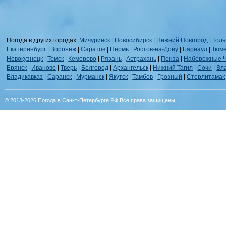
Погода в других городах:
Мичуринск
|
Новосибирск
|
Нижний Новгород
|
Толь
Екатеринбург
|
Воронеж
|
Саратов
|
Пермь
|
Ростов-на-Дону
|
Барнаул
|
Тюм
Новокузнецк
|
Томск
|
Кемерово
|
Рязань
|
Астрахань
|
Пенза
|
Набережные 
Брянск
|
Иваново
|
Тверь
|
Белгород
|
Архангельск
|
Нижний Тагил
|
Сочи
|
Вл
Владикавказ
|
Саранск
|
Мурманск
|
Якутск
|
Тамбов
|
Грозный
|
Стерлитамак
© 2013-2026 Погода в Санкт-Петербурге.РФ Все права защищены