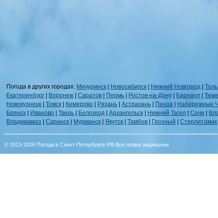
Погода в других городах:
Мичуринск
|
Новосибирск
|
Нижний Новгород
|
Толь
Екатеринбург
|
Воронеж
|
Саратов
|
Пермь
|
Ростов-на-Дону
|
Барнаул
|
Тюм
Новокузнецк
|
Томск
|
Кемерово
|
Рязань
|
Астрахань
|
Пенза
|
Набережные 
Брянск
|
Иваново
|
Тверь
|
Белгород
|
Архангельск
|
Нижний Тагил
|
Сочи
|
Вл
Владикавказ
|
Саранск
|
Мурманск
|
Якутск
|
Тамбов
|
Грозный
|
Стерлитамак
© 2013-2026 Погода в Санкт-Петербурге.РФ Все права защищены