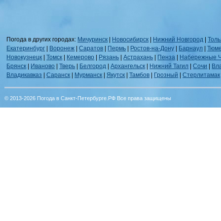
Погода в других городах:
Мичуринск
|
Новосибирск
|
Нижний Новгород
|
Толь
Екатеринбург
|
Воронеж
|
Саратов
|
Пермь
|
Ростов-на-Дону
|
Барнаул
|
Тюм
Новокузнецк
|
Томск
|
Кемерово
|
Рязань
|
Астрахань
|
Пенза
|
Набережные 
Брянск
|
Иваново
|
Тверь
|
Белгород
|
Архангельск
|
Нижний Тагил
|
Сочи
|
Вл
Владикавказ
|
Саранск
|
Мурманск
|
Якутск
|
Тамбов
|
Грозный
|
Стерлитамак
© 2013-2026 Погода в Санкт-Петербурге.РФ Все права защищены