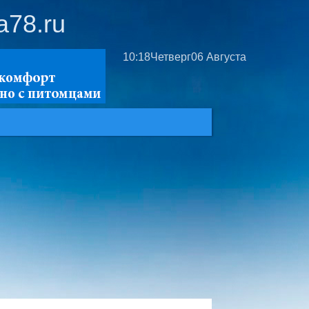
a78.ru
10:18
Четверг
06 Августа