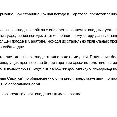
рмационной странице Точная погода в Саратове, представленно
ленных погодных сайтов с информированием о погодных услови
тма усреднения погоды, а также правильному сбору данных на
ящей погоде в Саратове. Исходя из стабильно правильных про
лижайшие дни.
авляет данные о погоде от одного до семи дней. Получение бо
редыдущих прогнозов на более короткие сроки вследствие возм
есть возможность получить наиболее достоверную информацию
огоды Саратов) по обыкновению считается предсказуемым, по п
стью оправдывая себя.
ые о предстоящей погоде по таким запросам: