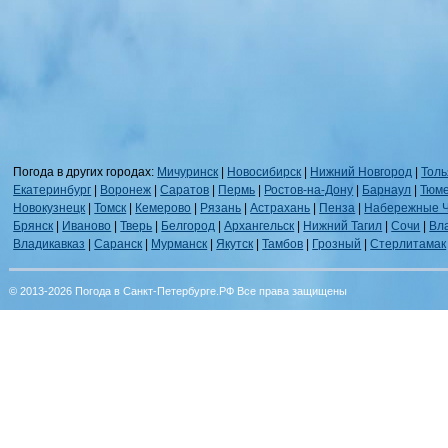
Погода в других городах:
Мичуринск
|
Новосибирск
|
Нижний Новгород
|
Толь
Екатеринбург
|
Воронеж
|
Саратов
|
Пермь
|
Ростов-на-Дону
|
Барнаул
|
Тюм
Новокузнецк
|
Томск
|
Кемерово
|
Рязань
|
Астрахань
|
Пенза
|
Набережные 
Брянск
|
Иваново
|
Тверь
|
Белгород
|
Архангельск
|
Нижний Тагил
|
Сочи
|
Вл
Владикавказ
|
Саранск
|
Мурманск
|
Якутск
|
Тамбов
|
Грозный
|
Стерлитамак
© 2013-2026 Погода в Санкт-Петербурге.РФ Все права защищены