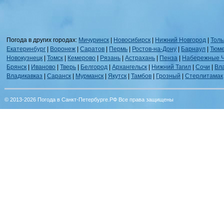
Погода в других городах:
Мичуринск
|
Новосибирск
|
Нижний Новгород
|
Толь
Екатеринбург
|
Воронеж
|
Саратов
|
Пермь
|
Ростов-на-Дону
|
Барнаул
|
Тюм
Новокузнецк
|
Томск
|
Кемерово
|
Рязань
|
Астрахань
|
Пенза
|
Набережные 
Брянск
|
Иваново
|
Тверь
|
Белгород
|
Архангельск
|
Нижний Тагил
|
Сочи
|
Вл
Владикавказ
|
Саранск
|
Мурманск
|
Якутск
|
Тамбов
|
Грозный
|
Стерлитамак
© 2013-2026 Погода в Санкт-Петербурге.РФ Все права защищены