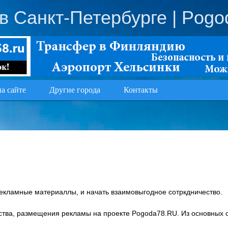
в Санкт-Петербурге
| Pogo
на сайте
Другие города
Контакты
ы
рекламные материаллы, и начать взаимовыгодное сотркдничество.
тва, размещения рекламы на проекте Pogoda78.RU. Из основных