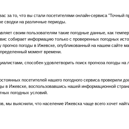
ас за то, что вы стали посетителями онлайн-сервиса "Точный п
е сводки на различные периоды.
вляет своим пользователям такие погодные данные, как темпер
ервис собирает информацию только с проверенных погодных ист
у прогноз погоды в Ижевске, опубликованный на нашем сайте м
определенный момент времени.
иалистами, способен удовлетворить поиск прогноза погоды на 
остоянных посетителей нашего погодного сервиса проверили д
оды в Ижевске, воспользовавшись нашей информационной страни
тных погодных условий.
ов, мы выяснили, что население Ижевска чаще всего хочет на