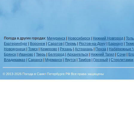
Погода в других городах:
Мичуринск
|
Новосибирск
|
Нижний Новгород
|
Толь
Екатеринбург
|
Воронеж
|
Саратов
|
Пермь
|
Ростов-на-Дону
|
Барнаул
|
Тюм
Новокузнецк
|
Томск
|
Кемерово
|
Рязань
|
Астрахань
|
Пенза
|
Набережные 
Брянск
|
Иваново
|
Тверь
|
Белгород
|
Архангельск
|
Нижний Тагил
|
Сочи
|
Вл
Владикавказ
|
Саранск
|
Мурманск
|
Якутск
|
Тамбов
|
Грозный
|
Стерлитамак
© 2013-2026 Погода в Санкт-Петербурге.РФ Все права защищены